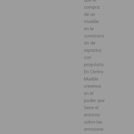
compra
de un
mueble:
en la
construcci
ón de
espacios
con
propósito.
En Centro
Mueble
creemos
en el
poder que
tiene el
entorno
sobre las
emocione