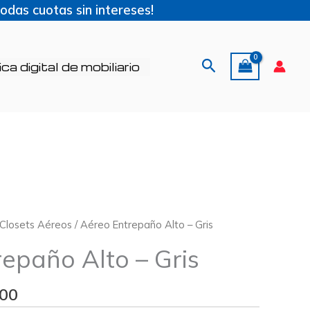
das cuotas sin intereses!
Buscar
ca digital de mobiliario
Price
Closets Aéreos
/ Aéreo Entrepaño Alto – Gris
range:
epaño Alto – Gris
$313,00
through
,00
$432,00