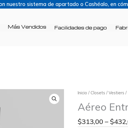
con nuestro sistema de apartado o Cashéalo, en cómo
Más Vendidos
Facilidades de pago
Fabri
Aéreo
Inicio
/
Closets / Vestiers
/
Entrepaño
Aéreo Entr
Alto
-
$
313,00
–
$
432
Gris