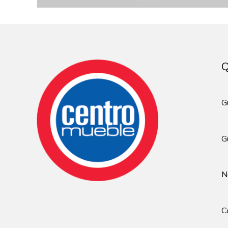
Q
G
G
N
C