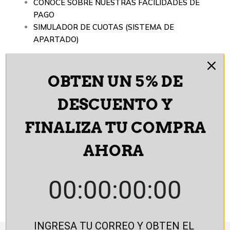
CONOCE SOBRE NUESTRAS FACILIDADES DE
PAGO
SIMULADOR DE CUOTAS (SISTEMA DE
APARTADO)
Aéreo Corto Tubo
OBTEN UN 5% DE
-
Ancho 44 CM x Alto 40 CM x Prof. 30 CM
-
DESCUENTO Y
-
Ancho 60 CM x Alto 40 CM x Prof. 30 CM
-
FINALIZA TU COMPRA
-
Ancho 80 CM x Alto 40 CM x Prof. 30 CM
-
AHORA
Mas
Añadir al
Información
carrito
00:00:00:00
SKU:
AE-SOLOTUBO-BLC
INGRESA TU CORREO Y OBTEN EL 