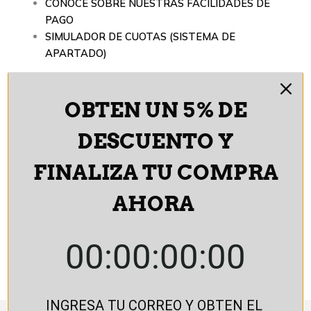
CONOCE SOBRE NUESTRAS FACILIDADES DE
PAGO
SIMULADOR DE CUOTAS (SISTEMA DE
APARTADO)
Aéreo Corto Tubo
OBTEN UN 5% DE
-
Ancho 44 CM x Alto 40 CM x Prof. 30 CM
-
DESCUENTO Y
-
Ancho 60 CM x Alto 40 CM x Prof. 30 CM
-
FINALIZA TU COMPRA
-
Ancho 80 CM x Alto 40 CM x Prof. 30 CM
-
AHORA
Mas
Añadir al
Información
carrito
00:00:00:00
SKU:
AE-SOLOTUBO-GRIS
INGRESA TU CORREO Y OBTEN EL 