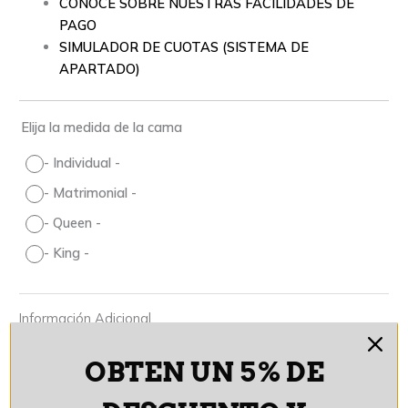
CONOCE SOBRE NUESTRAS FACILIDADES DE
PAGO
SIMULADOR DE CUOTAS (SISTEMA DE
APARTADO)
Elija la medida de la cama
-
Individual
-
-
Matrimonial
-
-
Queen
-
-
King
-
Información Adicional
Forma de Adquisición
*
OBTEN UN 5% DE
Apartado
De contado
Cashea