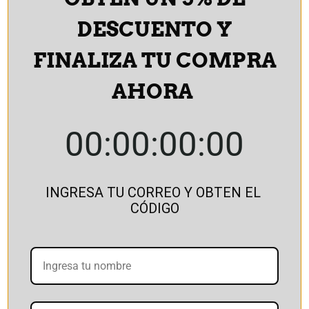
Forma de Adquisición
*
DESCUENTO Y
Apartado
De contado
Cashea
FINALIZA TU COMPRA
Envío o Retiro del producto
*
AHORA
Flete (no incluye instalación)
Retiro (Altos
Mirandinos)
00:00:00:00
Mas
Añadir al
Información
carrito
SKU:
COM073
INGRESA TU CORREO Y OBTEN EL 
CÓDIGO
Proceso de compra
▼
Sistema de Apartado
▼
Muestras de Colores
▼